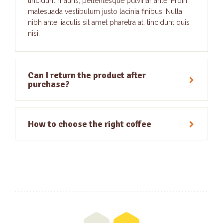
tincidunt mauris, pellentesque pulvinar ante. Proin
malesuada vestibulum justo lacinia finibus. Nulla
nibh ante, iaculis sit amet pharetra at, tincidunt quis
nisi.
Can I return the product after
purchase?
How to choose the right coffee
Posts
navigation